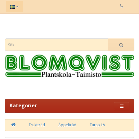
Kategorier
Fruktträd
Äppelträd
Turso I-V