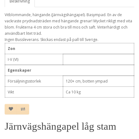
Beskrivning
Vitblommande, hängande.(Järnvägshängapel). Basympad. En av de
vackraste prydnadsträden med hängande grenar! Mycket rikligt med vita
blom. Frukterna 4 cm stora och bra till mos och saft. Vinterhärdigt och
användbart litet träd.
Ingen Bussleverans. Skickas endast på pall till Sverige.
Zon
I-V (VI)
Egenskaper
Försäljningsstorlek
120+ cm, botten ympad
Vikt
Ca 10 kg
Järnvägshängapel låg stam