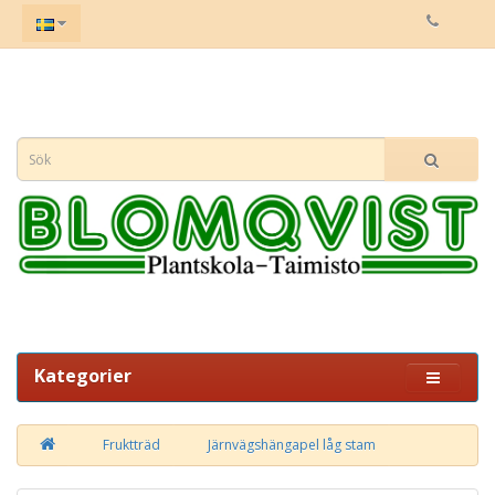
Kategorier
Fruktträd
Järnvägshängapel låg stam