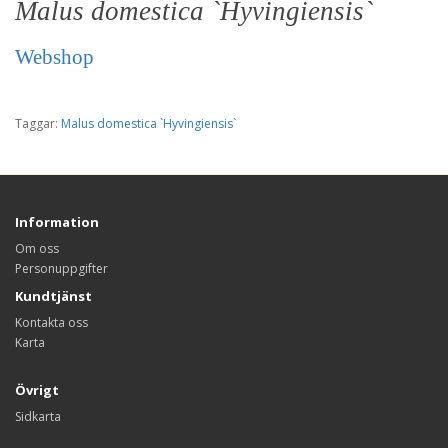
Malus domestica `Hyvingiensis`
Webshop
Taggar:
Malus domestica `Hyvingiensis`
Information
Om oss
Personuppgifter
Kundtjänst
Kontakta oss
Karta
Övrigt
Sidkarta