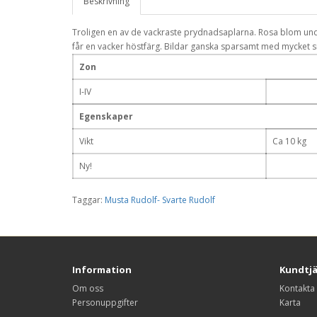
Beskrivning
Troligen en av de vackraste prydnadsaplarna. Rosa blom un
får en vacker höstfärg. Bildar ganska sparsamt med mycket s
Zon
I-IV
Egenskaper
Vikt
Ca 10 kg
Ny!
Taggar:
Musta Rudolf- Svarte Rudolf
Information
Kundtj
Om oss
Kontakta
Personuppgifter
Karta