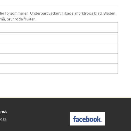
der försommaren. Underbart vackert, flikade, mörktröda blad. Bladen
må, brunröda frukter.
änst
 oss