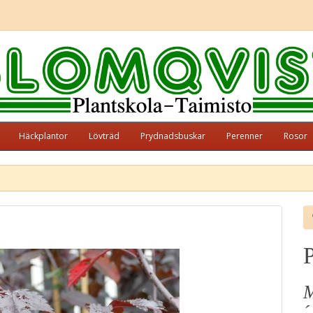
Häckplantor
Lövträd
Prydnadsbuskar
Perenner
Rosor
M
´