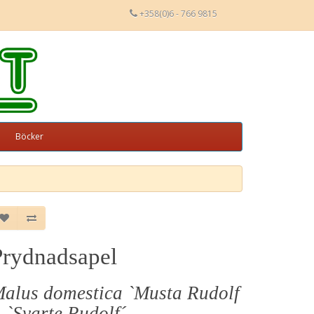
+358(0)6 - 766 9815
Böcker
Prydnadsapel
alus domestica `Musta Rudolf
, `Svarte Rudolf´