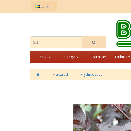
Språk
Bärväxter
Klängväxter
Barrträd
Fruktträd
Fruktträd
Prydnadsapel