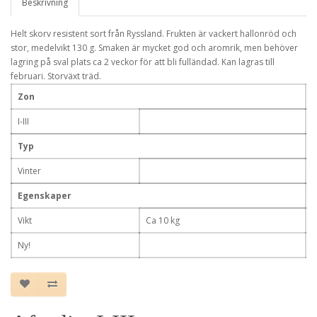
Beskrivning
Helt skorv resistent sort från Ryssland. Frukten är vackert hallonröd och
stor, medelvikt 130 g. Smaken är mycket god och aromrik, men behöver
lagring på sval plats ca 2 veckor för att bli fulländad. Kan lagras till
februari. Storväxt träd.
Zon
I-III
Typ
Vinter
Egenskaper
Vikt
Ca 10 kg
Ny!