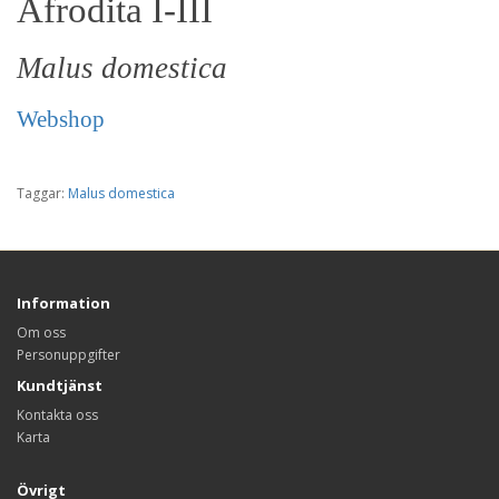
Afrodita I-III
Malus domestica
Webshop
Taggar:
Malus domestica
Information
Om oss
Personuppgifter
Kundtjänst
Kontakta oss
Karta
Övrigt