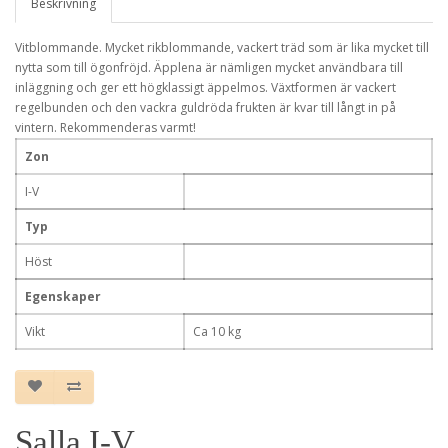
Beskrivning
Vitblommande. Mycket rikblommande, vackert träd som är lika mycket till
nytta som till ögonfröjd. Äpplena är nämligen mycket användbara till
inläggning och ger ett högklassigt äppelmos. Växtformen är vackert
regelbunden och den vackra guldröda frukten är kvar till långt in på
vintern. Rekommenderas varmt!
Zon
I-V
Typ
Höst
Egenskaper
Vikt
Ca 10 kg
Salla I-V