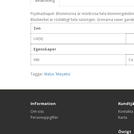
Beskrivning
Prydnadsapel. Blommorna är mörkrosa hela blomningstiden oc
Bladverket är rödaktigt hela säsongen. Grenarna växer ganska v
Zon
I-IV(V)
Egenskaper
Vikt
Ca 
Taggar:
Malus `Marjatta`
Information
Kundtj
Om oss
Kontakta
Personuppgifter
Karta
Övrigt