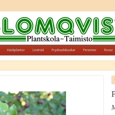
Häckplantor
Lövträd
Prydnadsbuskar
Perenner
Rosor
P
M