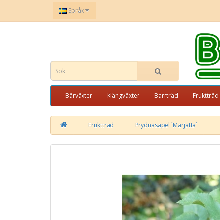
Språk
Bärväxter
Klängväxter
Barrträd
Fruktträd
Fruktträd
Prydnasapel `Marjatta´