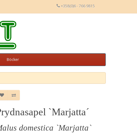
+358(0)6 - 766 9815
Böcker
rydnasapel `Marjatta´
alus domestica `Marjatta`