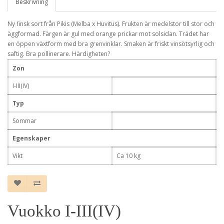
Beskrivning
Ny finsk sort från Pikis (Melba x Huvitus). Frukten är medelstor till stor och
äggformad. Färgen är gul med orange prickar mot solsidan. Trädet har
en öppen växtform med bra grenvinklar. Smaken är friskt vinsötsyrlig och
saftig. Bra pollinerare. Härdigheten?
Zon
I-III(IV)
Typ
Sommar
Egenskaper
Vikt
Ca 10 kg
Vuokko I-III(IV)