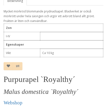
Beskrivning
Mycket mörkröd blommande prydnadsapel. Bladverket är också
mörkrött under hela säongen och utgör ett avbrott bland allt grönt.
Frukten är liten och oanvändbar.
Zon
I-IV
Egenskaper
Vikt
Ca 10 kg
Purpurapel `Royalthy´
Malus domestica `Royalthy´
Webshop