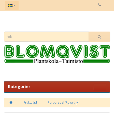
Kategorier
Fruktträd
Purpurapel `Royalthy´