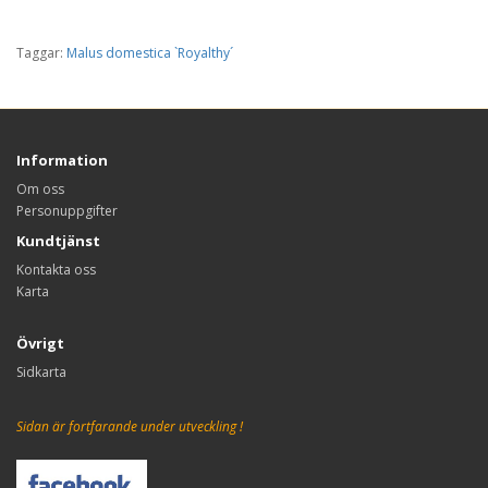
Taggar:
Malus domestica `Royalthy´
Information
Om oss
Personuppgifter
Kundtjänst
Kontakta oss
Karta
Övrigt
Sidkarta
Sidan är fortfarande under utveckling !