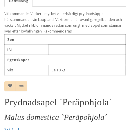
Beskrivning
Vitblommande. Vackert, mycket vinterhärdigt prydnadsäppel
härstammande från Lappland. Växtformen är ovanligt regelbunden och
vacker. Mycket rikblommande redan som ungt, med äppel som stannar
kvar efter lövfällningen. Rekommenderas!
Zon
I-VI
Egenskaper
Vikt
Ca 10 kg
Prydnadsapel `Peräpohjola´
Malus domestica `Peräpohjola´