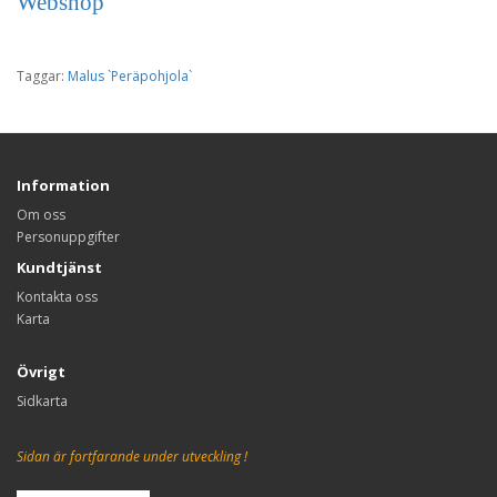
Webshop
Taggar:
Malus `Peräpohjola`
Information
Om oss
Personuppgifter
Kundtjänst
Kontakta oss
Karta
Övrigt
Sidkarta
Sidan är fortfarande under utveckling !