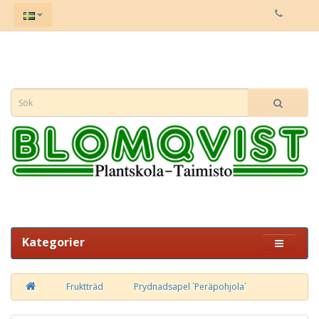
Kategorier
Fruktträd
Prydnadsapel `Peräpohjola´