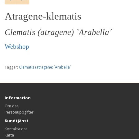
Atragene-klematis
Clematis (atragene) `Arabella´
Webshop
Taggar:
Clematis (atragene) `Arabella´
Information
Om oss
Personuppgifter
Kundtjänst
Kontakta oss
Karta