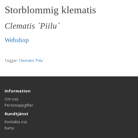
Storblommig klematis
Clematis `Piilu`
Webshop
Taggar:
Clematis `Piilu`
Information
Om oss
Personuppgifter
Kundtjänst
Kontakta oss
Karta