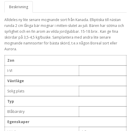
Beskrivning
Alldeles ny lite senare mognande sort från Kanada. Elliptiska till nästan
runda 2 cm långa bär mognar i mitten-slutet av juli. Bären har sötma och
syrlighet och en fin arom av vilda jordgubbar. 15-18 brix . Kan ge fina
skördar på 3,5-4,5 kg/buske. Samplantera med andra lite senare
mognande namnsorter för bästa skörd, t.e.x någon Boreal sort eller
Aurora.
Zon
I-VI
Växtläge
Solig plats
Typ
Blåbärstry
Egenskaper