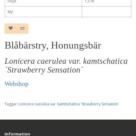
Höjd
1,5 m
Ny!
Blåbärstry, Honungsbär
Lonicera caerulea var. kamtschatica
`Strawberry Sensation´
Webshop
Taggar:
Lonicera caerulea var. kamtschatica `Strawberry Sensation´
Information