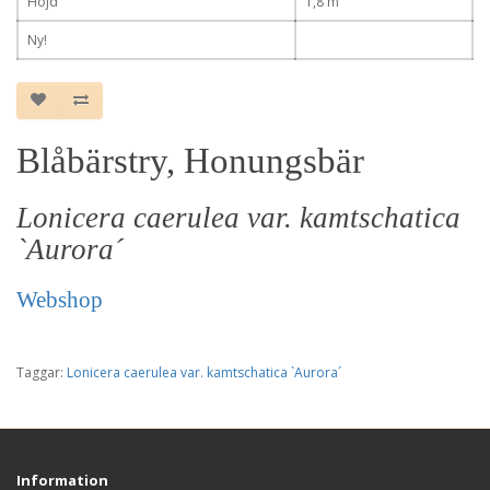
Höjd
1,8 m
Ny!
Blåbärstry, Honungsbär
Lonicera caerulea var. kamtschatica
`Aurora´
Webshop
Taggar:
Lonicera caerulea var. kamtschatica `Aurora´
Information