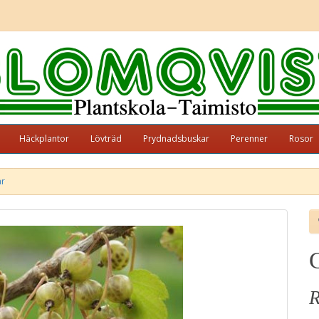
Häckplantor
Lövträd
Prydnadsbuskar
Perenner
Rosor
är
R