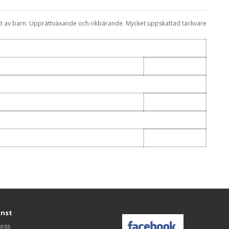
kt av barn. Upprättväxande och rikbärande. Mycket uppskattad tackvare
änst
 oss