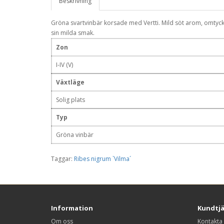
Beskrivning
Gröna svartvinbär korsade med Vertti. Mild söt arom, omtyc
sin milda smak.
Zon
I-IV (V)
Växtläge
Solig plats
Typ
Gröna vinbär
Taggar:
Ribes nigrum `Vilma´
Information
Kundtj
Om oss
Kontakta