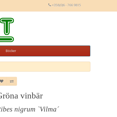
+358(0)6 - 766 9815
Böcker
Gröna vinbär
ibes nigrum `Vilma´