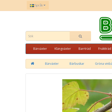
Språk
Bärväxter
Klängväxter
Barrträd
Fruktträd
Bärväxter
Bärbuskar
Gröna vinb