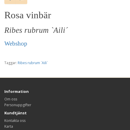
Rosa vinbär
Ribes rubrum `Aili´
Webshop
Taggar:
Ribes rubrum `Aili´
Information
Om oss
Personuppgifter
Kundtjänst
Kontakta oss
Karta