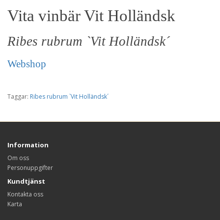
Vita vinbär Vit Holländsk
Ribes rubrum `Vit Holländsk´
Webshop
Taggar:
Ribes rubrum `Vit Holländsk´
Information
Om oss
Personuppgifter
Kundtjänst
Kontakta oss
Karta