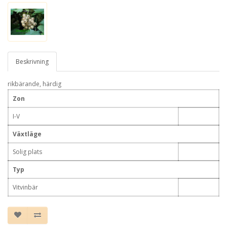
Beskrivning
rikbärande, härdig
Zon
I-V
Växtläge
Solig plats
Typ
Vitvinbär