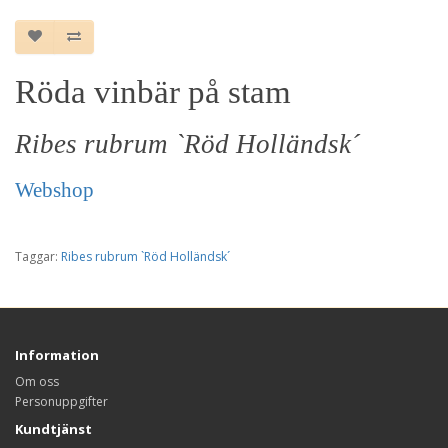
Röda vinbär på stam
Ribes rubrum `Röd Holländsk´
Webshop
Taggar:
Ribes rubrum `Röd Holländsk´
Information
Om oss
Personuppgifter
Kundtjänst