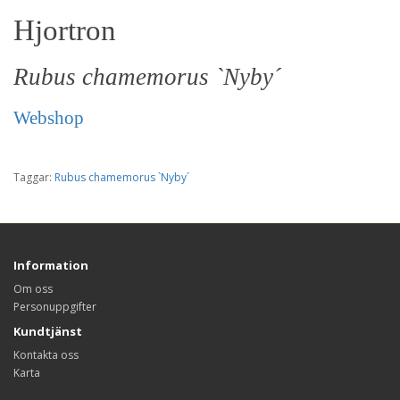
Hjortron
Rubus chamemorus `Nyby´
Webshop
Taggar:
Rubus chamemorus `Nyby´
Information
Om oss
Personuppgifter
Kundtjänst
Kontakta oss
Karta