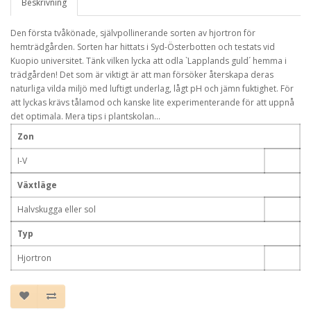
Beskrivning
Den första tvåkönade, självpollinerande sorten av hjortron för
hemträdgården. Sorten har hittats i Syd-Österbotten och testats vid
Kuopio universitet. Tänk vilken lycka att odla `Lapplands guld´ hemma i
trädgården! Det som är viktigt är att man försöker återskapa deras
naturliga vilda miljö med luftigt underlag, lågt pH och jämn fuktighet. För
att lyckas krävs tålamod och kanske lite experimenterande för att uppnå
det optimala. Mera tips i plantskolan...
Zon
I-V
Växtläge
Halvskugga eller sol
Typ
Hjortron