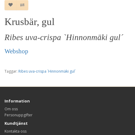
Krusbär, gul
Ribes uva-crispa `Hinnonmäki gul´
Webshop
Taggar:
Ribes uva-crispa `Hinnonmäki gul´
Information
Om oss
Personuppgifter
Kundtjänst
Kontakta oss