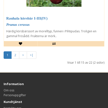
Rauhala körsbär I-III(IV)
Prunus cerasus
Härdig körsbärssort av morelltyp, funnen i Pihtipudas. Troligen en
gammal frösådd. Frukterna är mörk..
1
2
>
>|
Visar 1 till 15 av 22 (2 sidor)
Information
Om oss
Personuppgifter
Kundtjänst