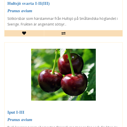
Hultsjö svarta I-II(III)
Prunus avium
Sötkörsbär som härstammar från Hultsjö på Småländska höglandet i
Sverige. Frukten är angenämt sötsyr..
Iput I-III
Prunus avium