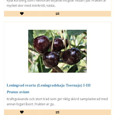
Rysk korsning som i hemorten Brjansk mognar redan i juli. Frukten är
mycket stor med mörkrött, nästa..
Leningrad svarta (Leningradskaja Tsornaja) I-III
Prunus avium
Kraftigväxande och stort träd som ger riklig skörd samplanterad med
annan bigarråsort. Frukten är ga..