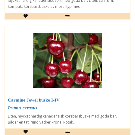
Mycket härdig kanadensisk sort med goda bär. Liten, ca 1,8 m,
kompakt körsbärsbuske av morelltyp med..
Carmine Jewel buske I-IV
Prunus cerasus
Liten, mycket härdig kanadensisk körsbärsbuske med goda bär.
Bildar en tät, rund vacker krona. Rotäk..