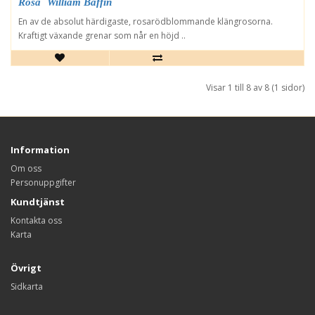
Rosa `William Baffin´
En av de absolut härdigaste, rosarödblommande klängrosorna.
Kraftigt växande grenar som når en höjd ..
Visar 1 till 8 av 8 (1 sidor)
Information
Om oss
Personuppgifter
Kundtjänst
Kontakta oss
Karta
Övrigt
Sidkarta