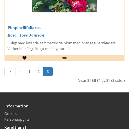
Pimpinellifoliaros
Rosa `Tove Jansson´
Rikligt med lysande sammetsröda blom med orangegula ståndare.
Vacker höstfärg. Rikligt med nypon. Lä..
|<
<
1
2
3
Visar 31 till 31 av 31 (3 sidor)
Information
Om oss
Personuppgifter
Kundtjänst