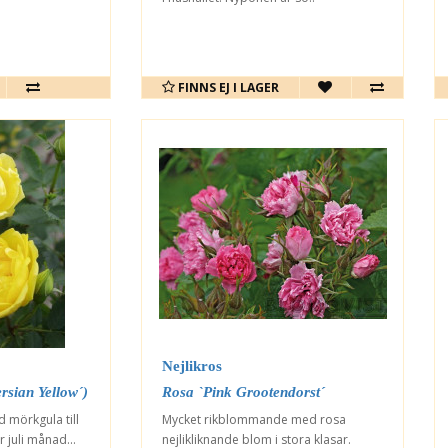
FINNS EJ I LAGER
Nejlikros
rsian Yellow´)
Rosa `Pink Grootendorst´
 mörkgula till
Mycket rikblommande med rosa
juli månad...
nejlikliknande blom i stora klasar.