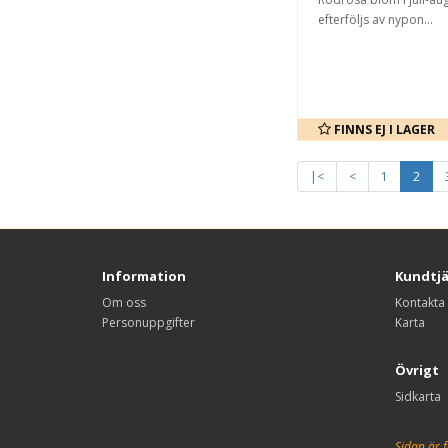
efterföljs av nypon...
FINNS EJ I LAGER
|<
<
1
2
Information
Kundtj
Om oss
Kontakta
Personuppgifter
Karta
Övrigt
Sidkarta
Sidan är f