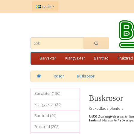
Språk
Bärväxter
Klängväxter
Barrträd
Fruktträd
Rosor
Buskrosor
Bärväxter (130)
Buskrosor
Klängväxter (29)
Krukodlade plantor.
Barrträd (49)
OBS! Zonangivelserna är finska
Finland blir zon 6-7 i Sverige.
Fruktträd (202)