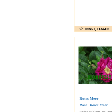
FINNS EJ I LAGER
Rotes Meer
Rosa `Rotes Meer´
Rödrosa blom i juli-au