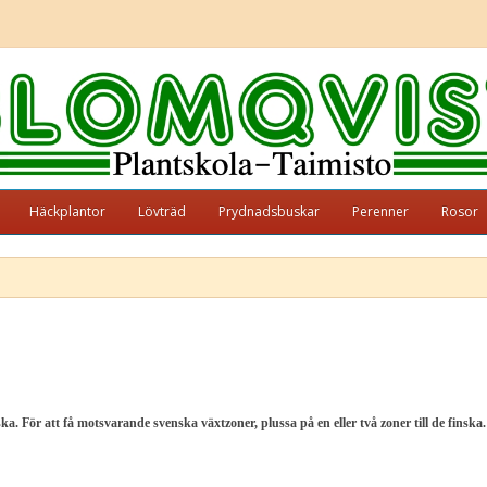
Häckplantor
Lövträd
Prydnadsbuskar
Perenner
Rosor
. För att få motsvarande svenska växtzoner, plussa på en eller två zoner till de finska. 