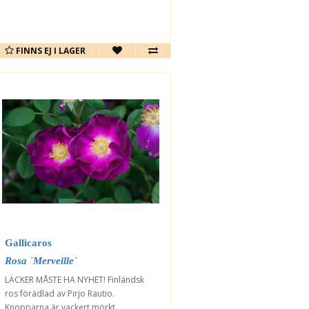
FINNS EJ I LAGER
Gallicaros
Rosa `Merveille´
LÄCKER MÅSTE HA NYHET! Finländsk
ros förädlad av Pirjo Rautio.
Knopparna är vackert mörkt