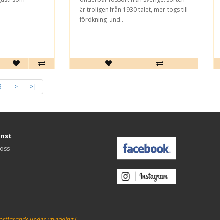
är troligen från 1930-talet, men togs till
förökning und..
3
>
>|
änst
 oss
ortfarande under utveckling !