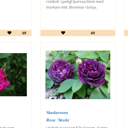
rotskott. Ljuvligt ljusrosa blom med
mörkare mitt. Blommar i börja..
Skedarosen
Rosa `Skeda´
gusti som
Underbar rossort från Sverige. Sorten