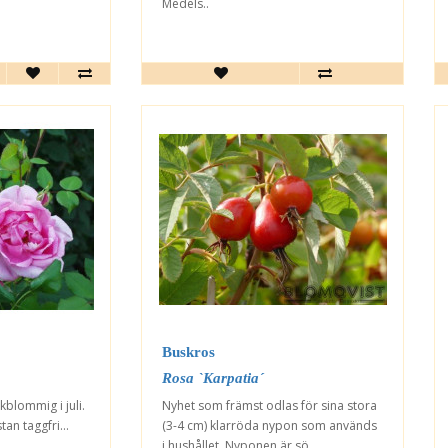
Medels..
Buskros
Rosa `Karpatia´
kblommig i juli.
Nyhet som främst odlas för sina stora
an taggfri...
(3-4 cm) klarröda nypon som används
i hushållet. Nyponen är sö..