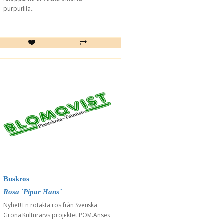
purpurlila..
Buskros
Rosa `Pipar Hans´
Nyhet! En rotäkta ros från Svenska
Gröna Kulturarvs projektet POM.Anses