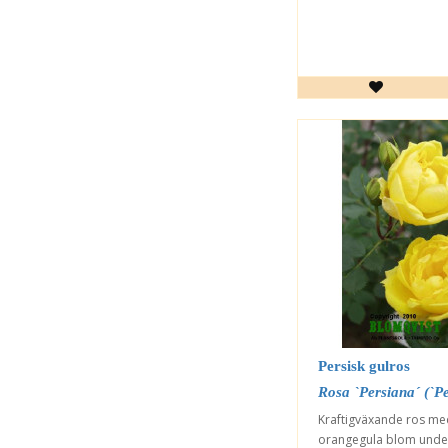
Persisk gulros
Rosa `Persiana´ (`Pe
Kraftigväxande ros med
orangegula blom under 