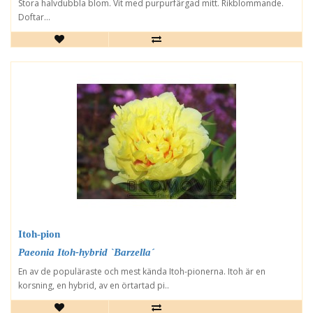
Stora halvdubbla blom. Vit med purpurfärgad mitt. Rikblommande.
Doftar...
Itoh-pion
Paeonia Itoh-hybrid `Barzella´
En av de populäraste och mest kända Itoh-pionerna. Itoh är en
korsning, en hybrid, av en örtartad pi..