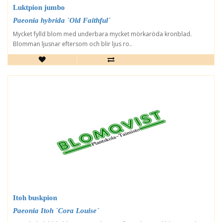
Luktpion jumbo
Paeonia hybrida `Old Faithful´
Mycket fylld blom med underbara mycket mörkaröda kronblad.
Blomman ljusnar eftersom och blir ljus ro..
Itoh buskpion
Paeonia Itoh `Cora Louise´