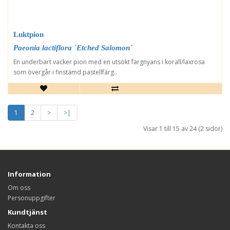
Luktpion
Paeonia lactiflora `Etched Salomon´
En underbart vacker pion med en utsökt färgnyans i korall/laxrosa
som övergår i finstämd pastellfärg..
1
2
>
>|
Visar 1 till 15 av 24 (2 sidor)
Information
Om oss
Personuppgifter
Kundtjänst
Kontakta oss