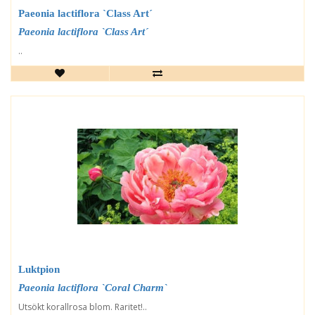
Paeonia lactiflora `Class Art´
Paeonia lactiflora `Class Art´
..
Luktpion
Paeonia lactiflora `Coral Charm`
Utsökt korallrosa blom. Raritet!..