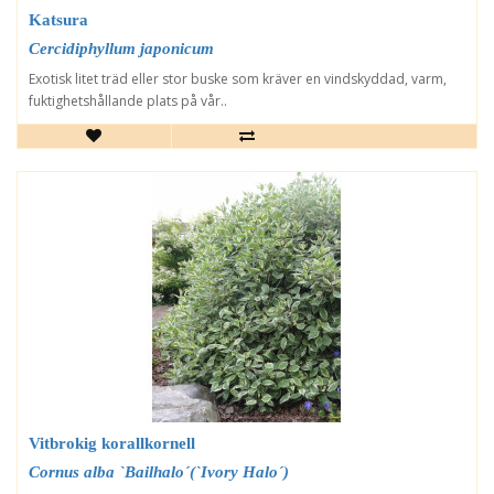
Katsura
Cercidiphyllum japonicum
Exotisk litet träd eller stor buske som kräver en vindskyddad, varm,
fuktighetshållande plats på vår..
Vitbrokig korallkornell
Cornus alba `Bailhalo´(`Ivory Halo´)