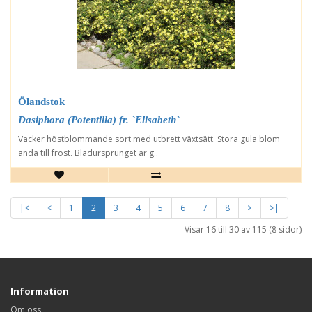
Ölandstok
Dasiphora (Potentilla) fr. `Elisabeth`
Vacker höstblommande sort med utbrett växtsätt. Stora gula blom
ända till frost. Bladursprunget är g..
|<
<
1
2
3
4
5
6
7
8
>
>|
Visar 16 till 30 av 115 (8 sidor)
Information
Om oss