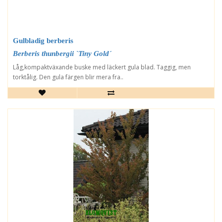
Gulbladig berberis
Berberis thunbergii `Tiny Gold´
Låg,kompaktväxande buske med läckert gula blad. Taggig, men
torktålig. Den gula färgen blir mera fra..