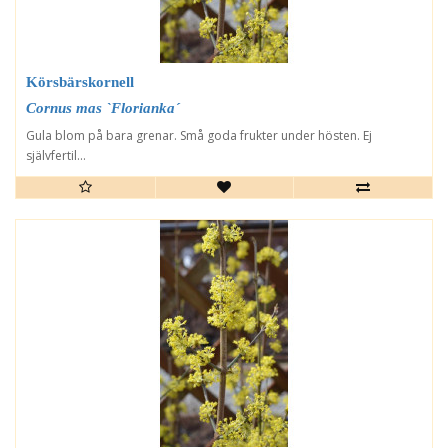
Körsbärskornell
Cornus mas `Florianka´
Gula blom på bara grenar. Små goda frukter under hösten. Ej
självfertil...