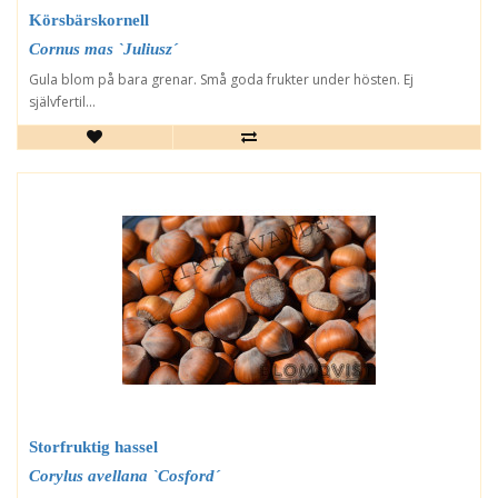
Körsbärskornell
Cornus mas `Juliusz´
Gula blom på bara grenar. Små goda frukter under hösten. Ej
självfertil...
Storfruktig hassel
Corylus avellana `Cosford´