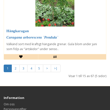
Hängkaragan
Caragana arborescens `Pendula´
Välkänd sort med kraftigt hängande grenar. Gula blom under juni
som följs av "ärtskidor" under senso..
1
2
3
4
5
>
>|
Visar 1 till 15 av 67 (5 sidor)
Information
Om oss
Personuppgifter