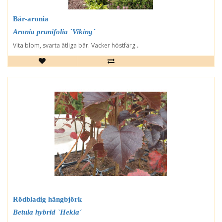
Bär-aronia
Aronia prunifolia `Viking´
Vita blom, svarta ätliga bär. Vacker höstfärg...
Rödbladig hängbjörk
Betula hybrid `Hekla´