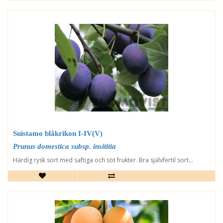
Suistamo blåkrikon I-IV(V)
Prunus domestica subsp. insititia
Härdig rysk sort med saftiga och söt frukter. Bra självfertil sort...