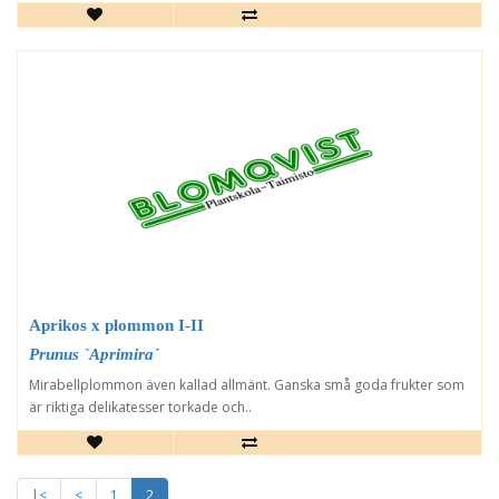
Aprikos x plommon I-II
Prunus `Aprimira´
Mirabellplommon även kallad allmänt. Ganska små goda frukter som
är riktiga delikatesser torkade och..
|<
<
1
2