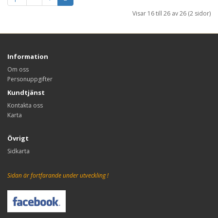
Visar 16 till 26 av 26 (2 sidor)
Information
Om oss
Personuppgifter
Kundtjänst
Kontakta oss
Karta
Övrigt
Sidkarta
Sidan är fortfarande under utveckling !