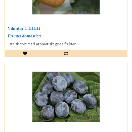
Vilmitar I-II(III)
Prunus domestica
Estnisk sort med aromatiskt goda frukter...