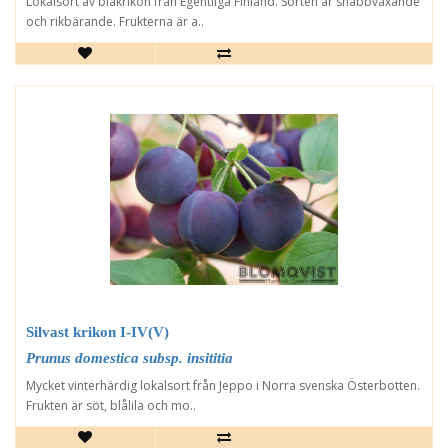
Lokalsort av blåkrikon från Egentliga Finland. Sorten är snabbväxande
och rikbärande. Frukterna är a..
Silvast krikon I-IV(V)
Prunus domestica subsp. insititia
Mycket vinterhärdig lokalsort från Jeppo i Norra svenska Österbotten.
Frukten är söt, blålila och mo..