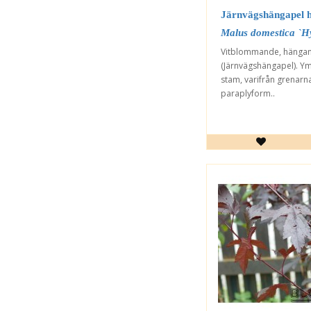
Järnvägshängapel 
Malus domestica `Hy
Vitblommande, hänga
(Järnvägshängapel). Y
stam, varifrån grenarn
paraplyform..