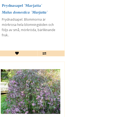
Prydnasapel `Marjatta´
Malus domestica `Marjatta`
Prydnadsapel. Blommorna är
mörkrosa hela blomningstiden och
följs av små, mörkröda, bärliknande
fruk..