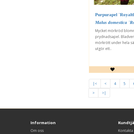
Purpurapel `Royalt
Malus domestica `Ro
Mycket mörkröd blo
prydnadsapel. Bladver
mörkrött under hela s
utgör ett..
|<
<
4
5
>
>|
Information
Kundtj
Om oss
Kontakta