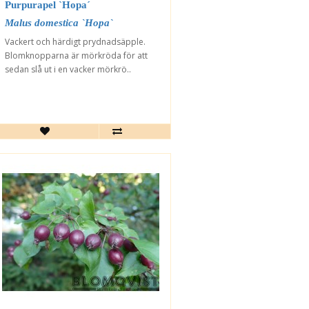
Purpurapel `Hopa´
Malus domestica `Hopa`
Vackert och härdigt prydnadsäpple.
Blomknopparna är mörkröda för att
sedan slå ut i en vacker mörkrö..