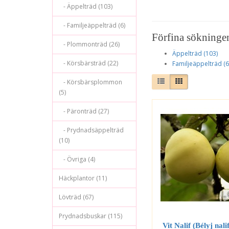
- Äppelträd (103)
- Familjeäppelträd (6)
Förfina sökninge
- Plommonträd (26)
Äppelträd (103)
- Körsbärsträd (22)
Familjeäppelträd (6
- Körsbärsplommon
(5)
- Päronträd (27)
- Prydnadsäppelträd
(10)
- Övriga (4)
Häckplantor (11)
Lövträd (67)
Prydnadsbuskar (115)
Vit Nalif (Bélyj nalif