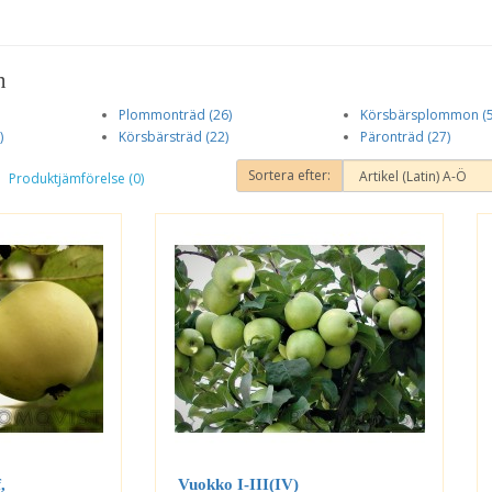
n
Plommonträd (26)
Körsbärsplommon (5
)
Körsbärsträd (22)
Päronträd (27)
Sortera efter:
Produktjämförelse (0)
,
Vuokko I-III(IV)