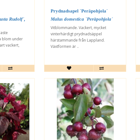
Prydnadsapel `Peräpohjola´
sta Rudolf´,
Malus domestica `Peräpohjola´
Vitblommande. Vackert, mycket
raste
vinterhärdigt prydnadsäppel
a blom under
härstammande från Lappland.
rt vackert,
Växtformen är ..