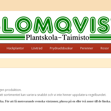
Häckplantor
Lövträd
Prydnadsbuskar
Perenner
Rosor
gen produktion.
 att sortimentet kan variera snabbt och vi inte hinner uppdatera regelbundet.
. För att få motsvarande svenska växtzoner, plussa på en eller två zoner till de finska. 