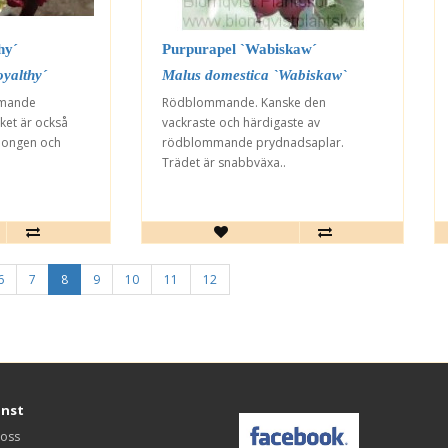
hy´
Purpurapel `Wabiskaw´
yalthy´
Malus domestica `Wabiskaw`
mmande
Rödblommande. Kanske den
ket är också
vackraste och härdigaste av
äongen och
rödblommande prydnadsaplar.
Trädet är snabbväxa..
6
7
8
9
10
11
12
änst
 oss