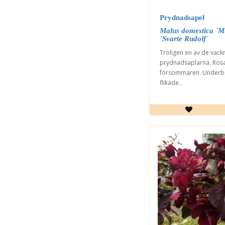
Prydnadsapel
Malus domestica `Mu
`Svarte Rudolf´
Troligen en av de vack
prydnadsaplarna. Ros
försommaren. Underba
flikade..