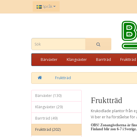
Språk
Bärväxter
Klängväxter
Barrträd
Fruktträd
Fruktträd
Bärväxter (130)
Fruktträd
Klängväxter (29)
Krukodlade plantor från e
Vi ber er ha förståelse för
Barrträd (49)
OBS! Zonangivelserna är finska
Fruktträd (202)
Finland blir zon 6-7 i Sverige.