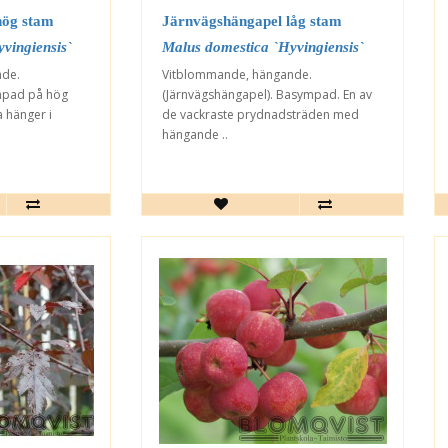
hög stam
Järnvägshängapel låg stam
vingiensis`
Malus domestica `Hyvingiensis`
nde.
Vitblommande, hängande.
mpad på hög
(Järnvägshängapel). Basympad. En av
a hänger i
de vackraste prydnadsträden med
hängande ..