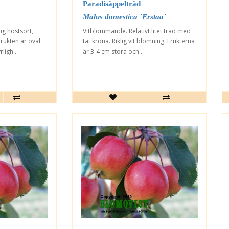
Paradisäppelträd
Malus domestica `Erstaa`
g höstsort,
Vitblommande. Relativt litet träd med
Frukten är oval
tät krona. Riklig vit blomning. Frukterna
ligh..
är 3-4 cm stora och ..