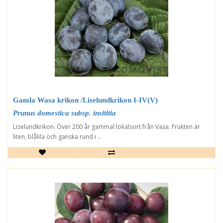
Gamla Wasa krikon /Liselundkrikon I-IV(V)
Prunus domestica subsp. insititia
Liselundkrikon. Över 200 år gammal lokalsort från Vasa. Frukten är
liten, blålila och ganska rund i ..