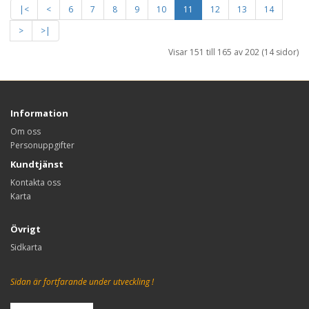
|<
<
6
7
8
9
10
11
12
13
14
>
>|
Visar 151 till 165 av 202 (14 sidor)
Information
Om oss
Personuppgifter
Kundtjänst
Kontakta oss
Karta
Övrigt
Sidkarta
Sidan är fortfarande under utveckling !