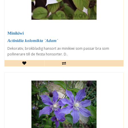
Minikiwi
Actinidia kolomikta `Adam´
Dekorativ, brokbladig hansort av minikiwi som passar bra som
pollinerare till de flesta honsorter. D..