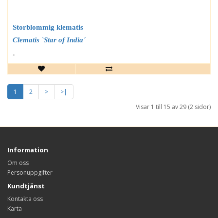
Storblommig klematis
Clematis `Star of India´
..
1
2
>
>|
Visar 1 till 15 av 29 (2 sidor)
Information
Om oss
Personuppgifter
Kundtjänst
Kontakta oss
Karta