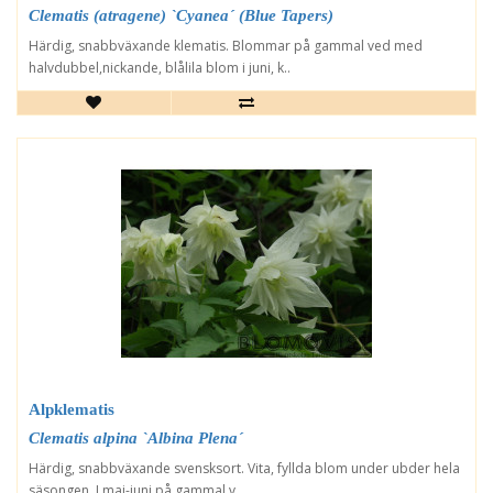
Clematis (atragene) `Cyanea´ (Blue Tapers)
Härdig, snabbväxande klematis. Blommar på gammal ved med
halvdubbel,nickande, blålila blom i juni, k..
Alpklematis
Clematis alpina `Albina Plena´
Härdig, snabbväxande svensksort. Vita, fyllda blom under ubder hela
säsongen. I maj-juni på gammal v..