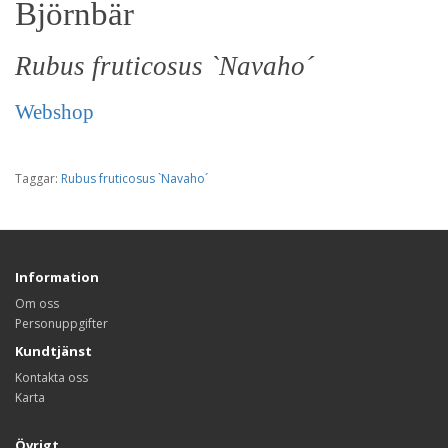
Björnbär
Rubus fruticosus `Navaho´
Webshop
Taggar:
Rubus fruticosus `Navaho´
Information
Om oss
Personuppgifter
Kundtjänst
Kontakta oss
Karta
Övrigt