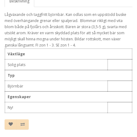
Beskrivning
Lågväxande och taggfritt björnbär. Kan odlas som en uppstödd buske
med överhängande grenar eller spaljerad. Blommar rikligt med vita
blom både på fjolårs och årsskott. Bären är stora (3,5-5 g), svarta med
utsökt arom. Kräver en varm skyddad plats för att så mycket bär som
möjligt skall hinna mogna under hösten. Bildar rottskott, men växer
ganska långsamt. FI zon 1 - 3. SE zon 1 - 4.
Växtläge
Solig plats
Typ
Björnbär
Egenskaper
Ny!