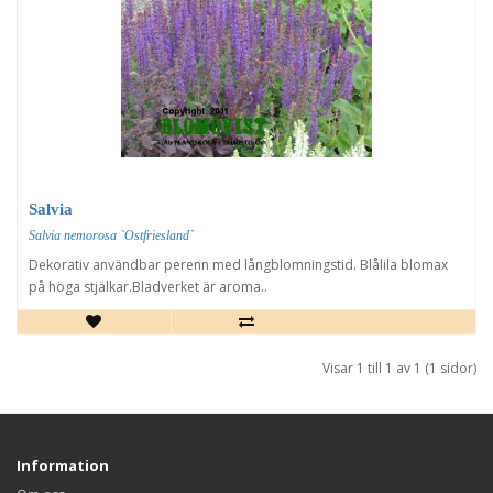
Salvia
Salvia nemorosa `Ostfriesland`
Dekorativ användbar perenn med långblomningstid. Blålila blomax
på höga stjälkar.Bladverket är aroma..
Visar 1 till 1 av 1 (1 sidor)
Information