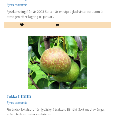
Pyrus communis
Ryskkorsning från år 2003 Sorten är en utpräglad vintersort som är
ätmogen efter lagring till januar..
Jukka I-II(III)
Pyrus communis
Finländsk lokalsort från Jyväskylä trakten, Elimäki. Sort med avlånga,
gröna frukter under senhösten..