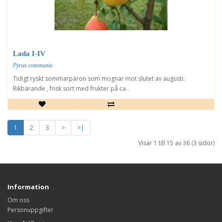
Lada I-IV
Pyrus communis
Tidigt ryskt sommarpäron som mognar mot slutet av augusti.
Rikbärande , frisk sort med frukter på ca..
1
2
3
>
>|
Visar 1 till 15 av 36 (3 sidor)
Information
Om oss
Personuppgifter