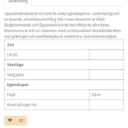
Beskrivning
Uppseendeväckand ros med de unika egenskaperna - vinterhärdig och
en lysande, scharlakansröd färg. När rosen dessutom är både
långblommande och lågväxande borde den tilltala de allra flesta.
Blommorna är 6-8 cm i diameter med ca 28 kronblad. Motståndskraften
mot gråmögel och svartfläcksjuka är relativt bra. God vinterhärdighet.
Zon
I-IV (V)
Växtläge
Solig plats
Egenskaper
Höjd
0,8 m
Rosor på egen rot