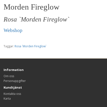
Morden Fireglow
Rosa `Morden Fireglow`
Webshop
Taggar:
Rosa `Morden Fireglow`
Information
Om oss
Personuppgifter
Kundtjänst
Kontakta oss
Karta