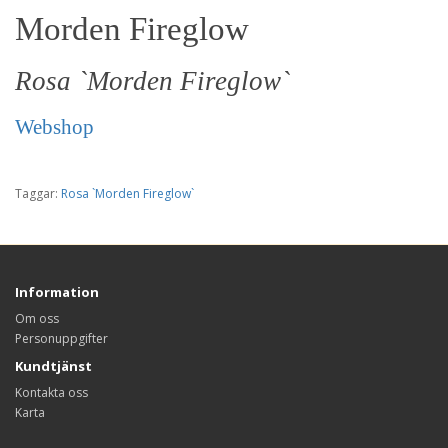
Morden Fireglow
Rosa `Morden Fireglow`
Webshop
Taggar:
Rosa `Morden Fireglow`
Information
Om oss
Personuppgifter
Kundtjänst
Kontakta oss
Karta