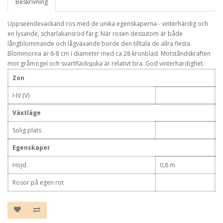
Beskrivning
Uppseendeväckand ros med de unika egenskaperna - vinterhärdig och
en lysande, scharlakansröd färg. När rosen dessutom är både
långblommande och lågväxande borde den tilltala de allra flesta.
Blommorna är 6-8 cm i diameter med ca 28 kronblad. Motståndskraften
mot gråmögel och svartfläcksjuka är relativt bra. God vinterhärdighet.
Zon
I-IV (V)
Växtläge
Solig plats
Egenskaper
Höjd
0,8 m
Rosor på egen rot