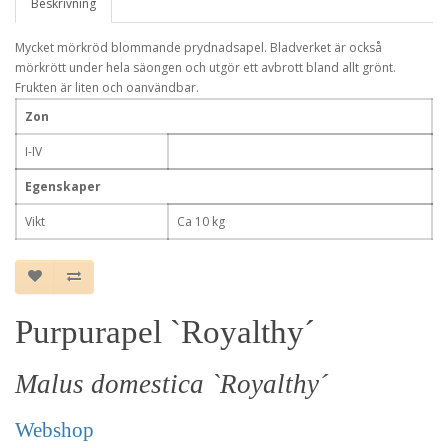
Beskrivning
Mycket mörkröd blommande prydnadsapel. Bladverket är också
mörkrött under hela säongen och utgör ett avbrott bland allt grönt.
Frukten är liten och oanvändbar.
Zon
I-IV
Egenskaper
Vikt
Ca 10 kg
Purpurapel `Royalthy´
Malus domestica `Royalthy´
Webshop