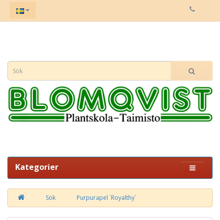
Kategorier
Sök
Purpurapel `Royalthy´