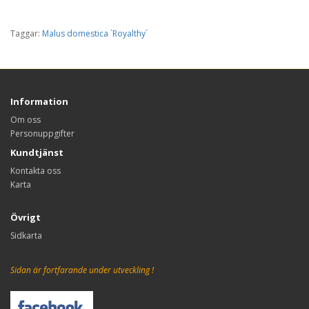
Taggar:
Malus domestica `Royalthy´
Information
Om oss
Personuppgifter
Kundtjänst
Kontakta oss
Karta
Övrigt
Sidkarta
Sidan är fortfarande under utveckling !