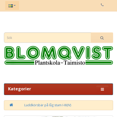
Kategorier
Luddkörsbär på låg stam I-III(IV)