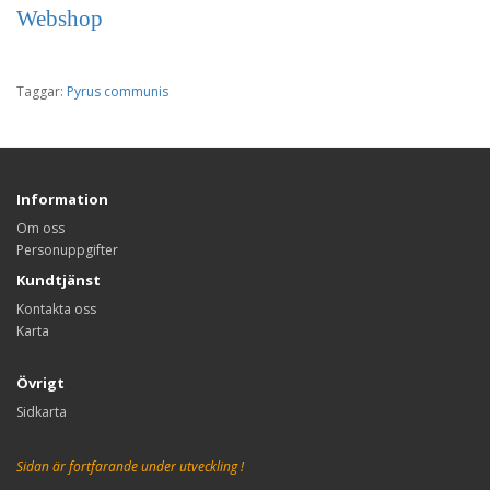
Webshop
Taggar:
Pyrus communis
Information
Om oss
Personuppgifter
Kundtjänst
Kontakta oss
Karta
Övrigt
Sidkarta
Sidan är fortfarande under utveckling !