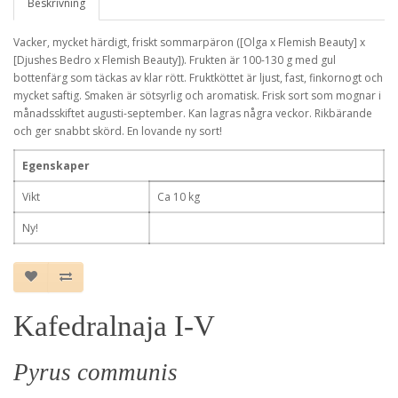
Beskrivning
Vacker, mycket härdigt, friskt sommarpäron ([Olga x Flemish Beauty] x
[Djushes Bedro x Flemish Beauty]). Frukten är 100-130 g med gul
bottenfärg som täckas av klar rött. Fruktköttet är ljust, fast, finkornogt och
mycket saftig. Smaken är sötsyrlig och aromatisk. Frisk sort som mognar i
månadsskiftet augusti-september. Kan lagras några veckor. Rikbärande
och ger snabbt skörd. En lovande ny sort!
Egenskaper
Vikt
Ca 10 kg
Ny!
Kafedralnaja I-V
Pyrus communis