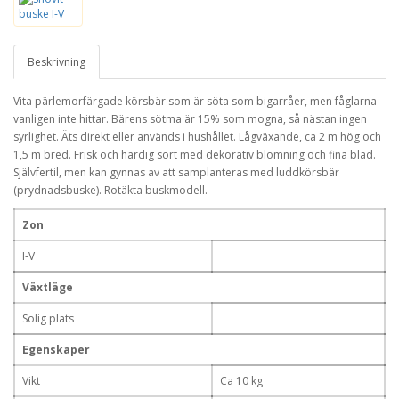
Beskrivning
Vita pärlemorfärgade körsbär som är söta som bigarråer, men fåglarna
vanligen inte hittar. Bärens sötma är 15% som mogna, så nästan ingen
syrlighet. Äts direkt eller används i hushållet. Lågväxande, ca 2 m hög och
1,5 m bred. Frisk och härdig sort med dekorativ blomning och fina blad.
Självfertil, men kan gynnas av att samplanteras med luddkörsbär
(prydnadsbuske). Rotäkta buskmodell.
Zon
I-V
Växtläge
Solig plats
Egenskaper
Vikt
Ca 10 kg