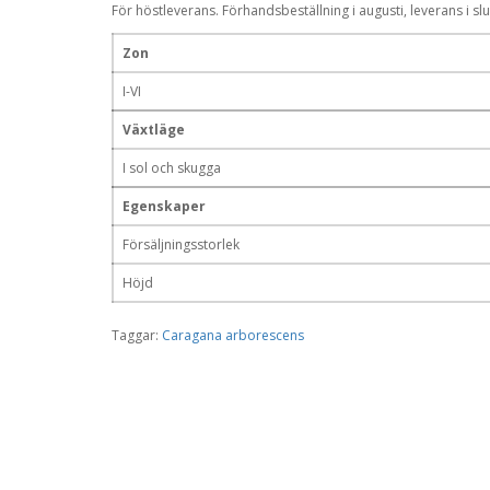
För höstleverans. Förhandsbeställning i augusti, leverans i sl
Zon
I-VI
Växtläge
I sol och skugga
Egenskaper
Försäljningsstorlek
Höjd
Taggar:
Caragana arborescens