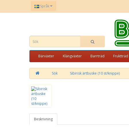
Språk
Bärväxter
Klängväxter
Barrträd
Fruktträd
Sök
Sibirisk ärtbuske (10 st/knippe)
Beskrivning