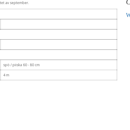
C
utet av september.
W
spö / piiska 60 - 80 cm
4 m