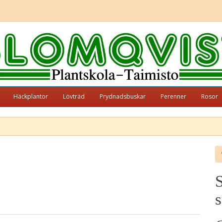
Häckplantor
Lövträd
Prydnadsbuskar
Perenner
Rosor
S
s