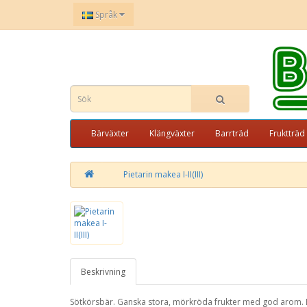
Språk
Bärväxter
Klängväxter
Barrträd
Fruktträd
Pietarin makea I-II(III)
Beskrivning
Sötkörsbär. Ganska stora, mörkröda frukter med god arom. Ej s