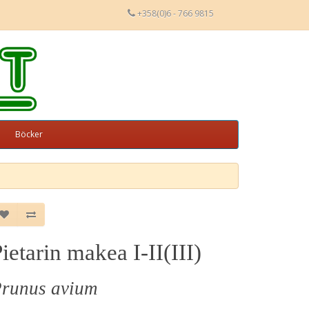
+358(0)6 - 766 9815
Böcker
ietarin makea I-II(III)
runus avium