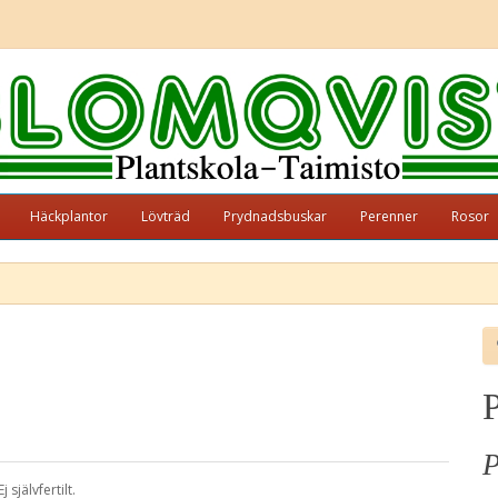
Häckplantor
Lövträd
Prydnadsbuskar
Perenner
Rosor
P
P
jälvfertilt.