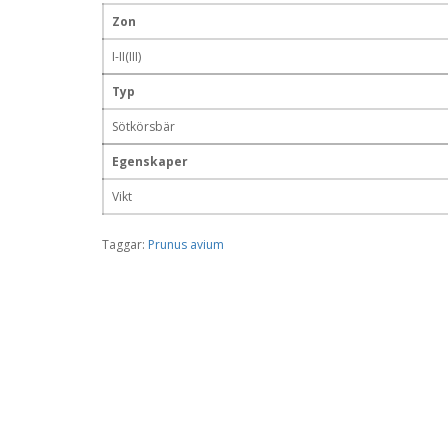
Zon
I-II(III)
Typ
Sötkörsbär
Egenskaper
Vikt
Taggar:
Prunus avium