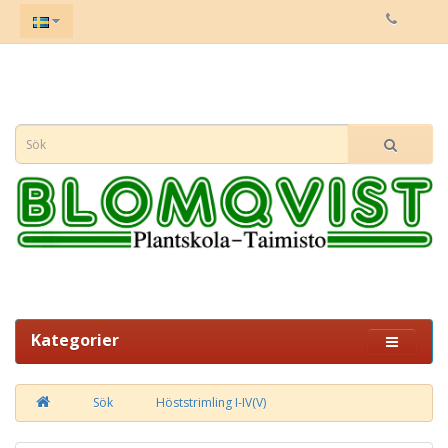
Kategorier
Sök
Höststrimling I-IV(V)