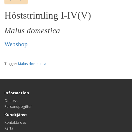
Höststrimling I-IV(V)
Malus domestica
Webshop
Taggar:
Malus domestica
Information
Om oss
Personuppgifter
Kundtjänst
Kontakta oss
Karta