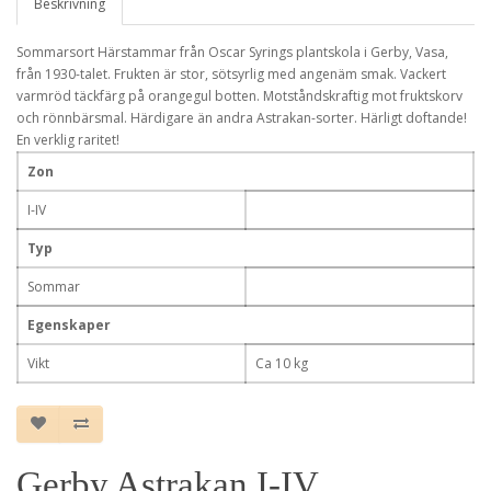
Beskrivning
Sommarsort Härstammar från Oscar Syrings plantskola i Gerby, Vasa,
från 1930-talet. Frukten är stor, sötsyrlig med angenäm smak. Vackert
varmröd täckfärg på orangegul botten. Motståndskraftig mot fruktskorv
och rönnbärsmal. Härdigare än andra Astrakan-sorter. Härligt doftande!
En verklig raritet!
Zon
I-IV
Typ
Sommar
Egenskaper
Vikt
Ca 10 kg
Gerby Astrakan I-IV