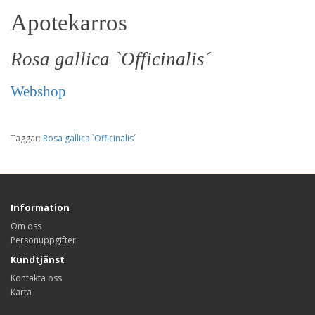
Apotekarros
Rosa gallica `Officinalis´
Webshop
Taggar:
Rosa gallica `Officinalis´
Information
Om oss
Personuppgifter
Kundtjänst
Kontakta oss
Karta