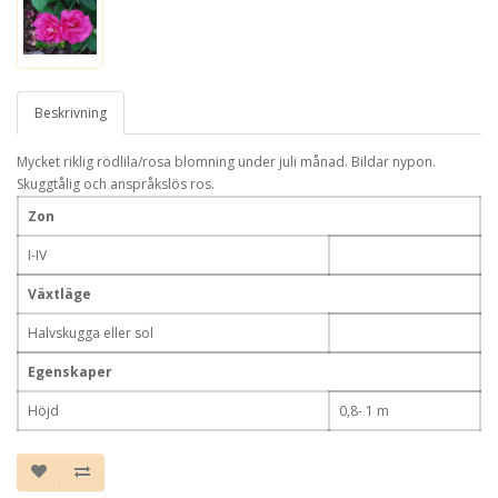
Beskrivning
Mycket riklig rödlila/rosa blomning under juli månad. Bildar nypon.
Skuggtålig och anspråkslös ros.
Zon
I-IV
Växtläge
Halvskugga eller sol
Egenskaper
Höjd
0,8- 1 m