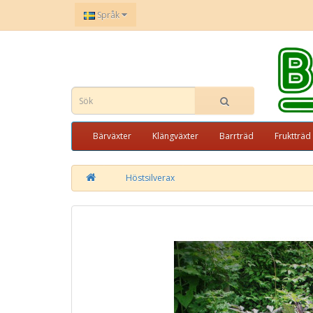
Språk
Bärväxter
Klängväxter
Barrträd
Fruktträd
Höstsilverax