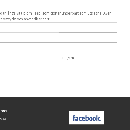
dar långa vita blom i sep. som doftar underbart som utslagna. Även
et omtyckt och användbar sort!
1-1,8 m
änst
 oss