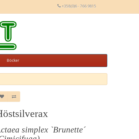
+358(0)6 - 766 9815
Böcker
Höstsilverax
ctaea simplex `Brunette´
Cimicifuga)