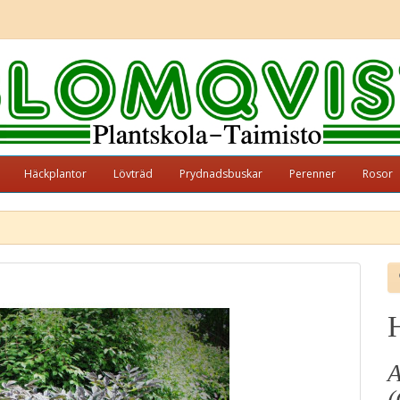
Häckplantor
Lövträd
Prydnadsbuskar
Perenner
Rosor
A
(