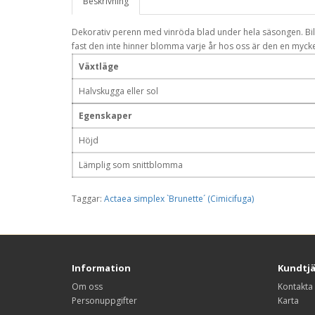
Beskrivning
Dekorativ perenn med vinröda blad under hela säsongen. Bil
fast den inte hinner blomma varje år hos oss är den en myck
Växtläge
Halvskugga eller sol
Egenskaper
Höjd
Lämplig som snittblomma
Taggar:
Actaea simplex `Brunette´ (Cimicifuga)
Information
Kundtj
Om oss
Kontakta
Personuppgifter
Karta