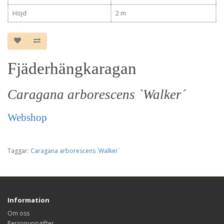
Höjd
2 m
Fjäderhängkaragan
Caragana arborescens `Walker´
Webshop
Taggar:
Caragana arborescens `Walker´
Information
Om oss
Personuppgifter