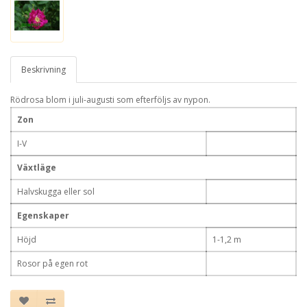
Beskrivning
Rödrosa blom i juli-augusti som efterföljs av nypon.
Zon
I-V
Växtläge
Halvskugga eller sol
Egenskaper
Höjd
1-1,2 m
Rosor på egen rot