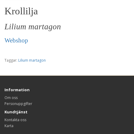
Krollilja
Lilium martagon
Webshop
Taggar:
Lilium martagon
Information
Om oss
Personuppgifter
Kundtjänst
Kontakta oss
Karta