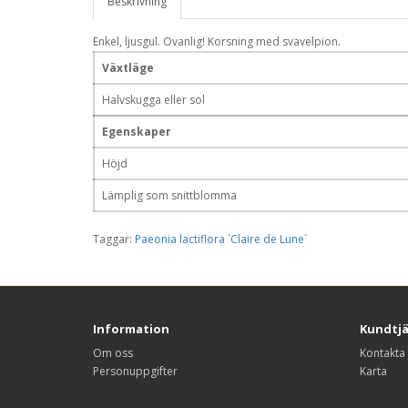
Beskrivning
Enkel, ljusgul. Ovanlig! Korsning med svavelpion.
Växtläge
Halvskugga eller sol
Egenskaper
Höjd
Lämplig som snittblomma
Taggar:
Paeonia lactiflora `Claire de Lune`
Information
Kundtj
Om oss
Kontakta
Personuppgifter
Karta