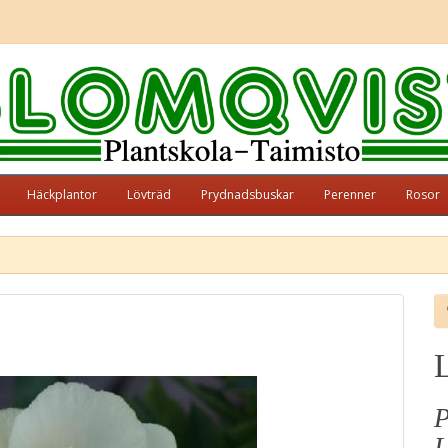
Häckplantor
Lövträd
Prydnadsbuskar
Perenner
Rosor
P
L