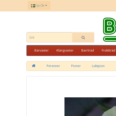
Språk
Bärväxter
Klängväxter
Barrträd
Fruktträd
Perenner
Pioner
Luktpion