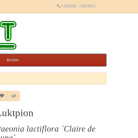
+358(0)6 - 766 9815
Böcker
Luktpion
aeonia lactiflora `Claire de
une`