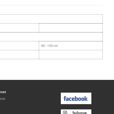
80 - 100 cm
änst
 oss