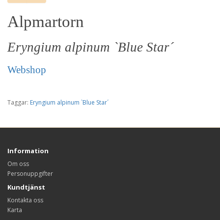
Alpmartorn
Eryngium alpinum `Blue Star´
Webshop
Taggar:
Eryngium alpinum `Blue Star´
Information
Om oss
Personuppgifter
Kundtjänst
Kontakta oss
Karta