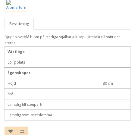
Beskrivning
Djupt silverblå blom på stadiga stjälkar juli-sep. Utmärkt till snitt och
eternell.
Växtläge
Solig plats
Egenskaper
Höjd
80 cm
Ny!
Lämplig till stenparti
Lämplig som snittblomma